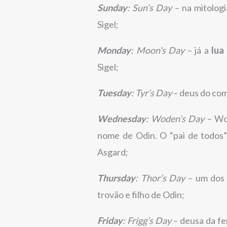
Sunday
: Sun’s Day
– na mitologi
Sigel;
Monday
: Moon’s Day
– já a
lua
Sigel;
Tuesday
: Tyr’s Day
– deus do com
Wednesday
: Woden’s Day
– Wod
nome de Odin. O “pai de todos” 
Asgard;
Thursday
: Thor’s Day
– um dos 
trovão e filho de Odin;
Friday
: Frigg’s Day
– deusa da fer