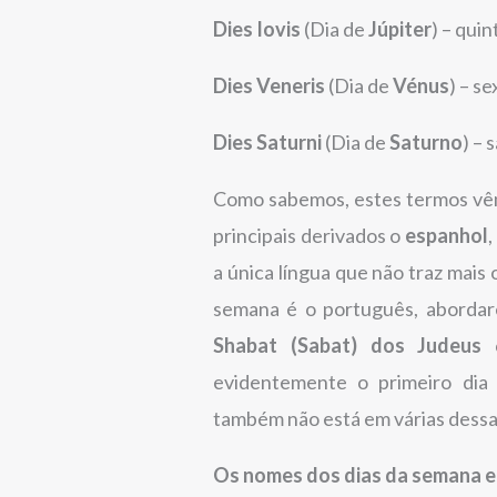
Dies Iovis
(Dia de
Júpiter
) – quin
Dies Veneris
(Dia de
Vénus
) – se
Dies Saturni
(Dia de
Saturno
) – 
Como sabemos, estes termos vêm 
principais derivados o
espanhol
,
a única língua que não traz mais
semana é o português, abordar
Shabat (Sabat) dos Judeus
c
evidentemente o primeiro di
também não está em várias dessas
Os nomes dos dias da semana e