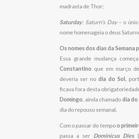
madrasta de Thor;
Saturday
: Saturn’s Day
– o únic
nome homenageia o deus Saturn
Os nomes dos dias da Semana p
Essa grande mudança começa
Constantino
que em março de 
deveria ser no
dia do Sol,
por
ficava fora desta obrigatoriedad
Domingo
, ainda chamado
dia do
dia do repouso semanal.
Com o passar do tempo
o
primei
passa a ser
Dominicus Dies