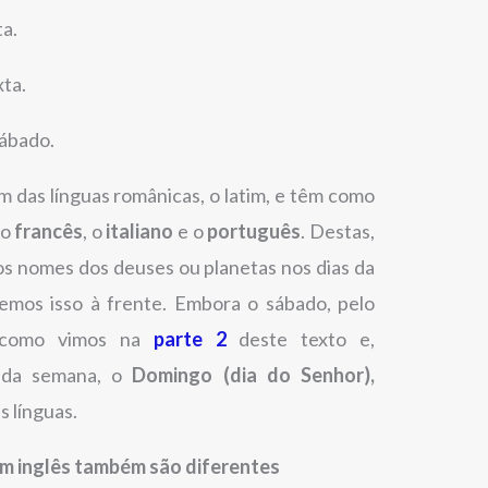
ta.
xta.
sábado.
das línguas românicas, o latim, e têm como
 o
francês
, o
italiano
e o
português
. Destas,
 os nomes dos deuses ou planetas nos dias da
emos isso à frente. Embora o sábado, pelo
omo vimos na
parte 2
deste texto e,
a da semana, o
Domingo (dia do Senhor),
 línguas.
m inglês também são diferentes