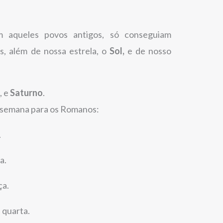
 aqueles povos antigos, só conseguiam
as, além de nossa estrela, o
Sol,
e de nosso
s
, e
Saturno
.
a semana para os Romanos:
.
a.
ça.
– quarta.