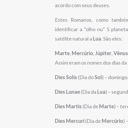
acordo com seus deuses.
Estes Romanos, como também
identificar a “olho nu” 5 planet
satélite natural a
Lua
. São eles:
Marte
,
Mercúrio
,
Júpiter
,
Vênu
Assim eram os nomes dos dias d
Dies Solis
(Dia do
Sol
) – domingo
Dies Lunae
(Dia da
Lua
) – segund
Dies Martis
(Dia de
Marte
) – ter
Dies Mercuri
(Dia de
Mercúrio
) 