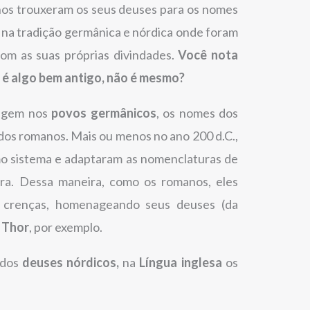
os trouxeram os seus deuses para os nomes
e na tradição germânica e nórdica onde foram
om as suas próprias divindades.
Você nota
 é algo bem antigo, não é mesmo?
rigem nos
povos germânicos
, os nomes dos
os romanos. Mais ou menos no ano 200 d.C.,
o sistema e adaptaram as nomenclaturas de
ura. Dessa maneira, como os romanos, eles
 crenças, homenageando seus deuses (da
e
Thor
, por exemplo.
 dos
deuses nórdicos,
na
Língua inglesa
os