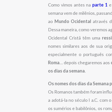
Como vimos antes na
parte 1
semana vem de milênios, passan
ao
Mundo Ocidental
através 
Dessa maneira, como veremos ago
Ocidental Cristã têm uma
ressi
nomes similares aos de sua ori
especialmente o português co
Roma
… depois chegaremos aos
os dias da semana
.
Os nomes dos dias da Semana 
Os Romanos também foram influe
a adotá-la no século I a.C. com 
os sumérios e babilônios, os ro