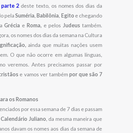
e
parte 2
deste texto, os nomes dos dias da
do pela
Suméria
,
Babilônia
,
Egito
e chegando
da
Grécia
e
Roma,
e pelos
Judeus
também.
ra, os nomes dos dias da semana na Cultura
gnificação,
ainda que muitas nações usem
gem. O que não ocorre em algumas línguas,
mo veremos. Antes precisamos passar por
cristãos
e vamos ver também
por que são 7
para os Romanos
nciados por essa semana de 7 dias e passam
o
Calendário Juliano
, da mesma maneira que
manos davam os nomes aos dias da semana de