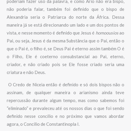
poderiam fazer uso da palavra, e como Ário não era bispo,
não poderia falar, também foi definido que o bispo de
Alexandria seria o Patriarca do norte da África. Dessa
maneira já se está direcionando um lado e um dos pontos de
vista, e nesse momento é definido que Jesus é
homoousios
ao
Pai, ou seja, Jesus é da mesma Substância que o Pai, então o
que o Pai é, o filho é, se Deus Pai é eterno assim também O é
o Filho, Ele é coeterno consubstancial ao Pai, eterno,
criador, e não criado pois se Ele fosse criado seria uma
criatura e não Deus.
O Credo de Niceia então é definido e só dois bispos não o
assinam, de qualquer maneira o arianismo ainda teve
repercussão durante algum tempo, mas como sabemos foi
“eliminado” e prevaleceu até os nossos dias o que foi sendo
definido nesse concílio e no próximo que vamos abordar
agora, o Concílio de Constantinopla I.