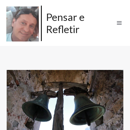
Ir
para
Pensar e
o
Refletir
conteúdo