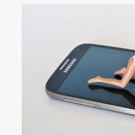
Ser
x
Aparecer