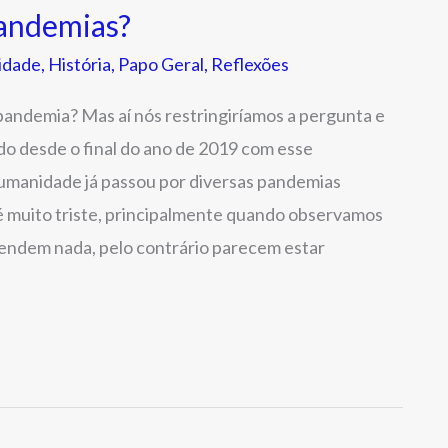
andemias?
idade
,
História
,
Papo Geral
,
Reflexões
andemia? Mas aí nós restringiríamos a pergunta e
do desde o final do ano de 2019 com esse
umanidade já passou por diversas pandemias
é muito triste, principalmente quando observamos
rendem nada, pelo contrário parecem estar