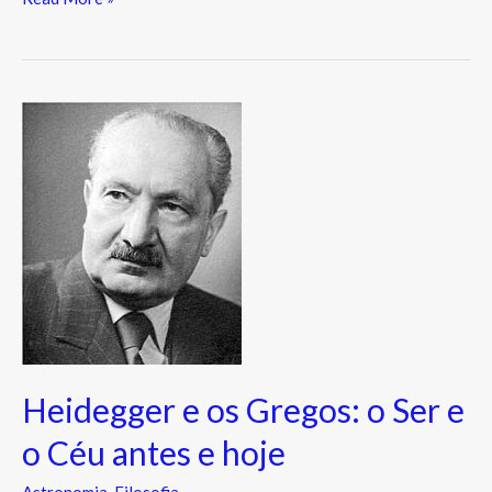
Heidegger
e
os
Gregos:
o
Ser
e
o
Céu
antes
Heidegger e os Gregos: o Ser e
e
hoje
o Céu antes e hoje