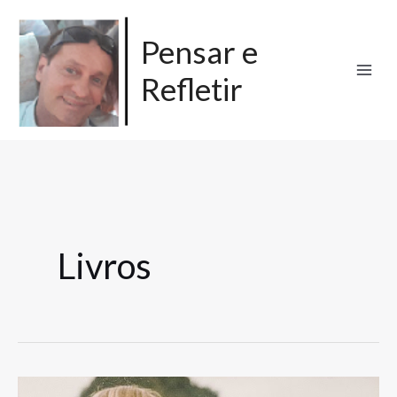
Ir
para
Pensar e
o
Refletir
conteúdo
Livros
Você