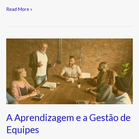
Read More »
A
Aprendizagem
e
a
Gestão
de
Equipes
A Aprendizagem e a Gestão de
Equipes