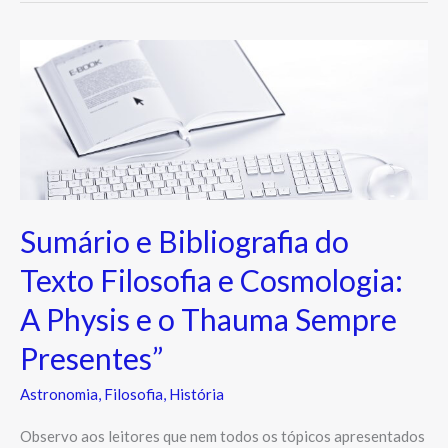
Sumário
e
Bibliografia
do
Texto
Filosofia
e
Sumário e Bibliografia do
Cosmologia:
A
Texto Filosofia e Cosmologia:
Physis
A Physis e o Thauma Sempre
e
Presentes”
o
Thauma
Astronomia
,
Filosofia
,
História
Sempre
Presentes”
Observo aos leitores que nem todos os tópicos apresentados