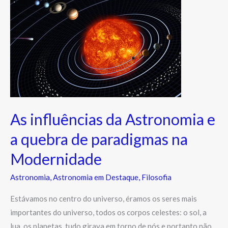
influências
da
Astronomia
e
a
quebra
de
paradigmas
As influências da Astronomia e
na
Modernidade
a quebra de paradigmas na
Modernidade
Astronomia
,
Astronomia em Destaque
,
Filosofia
Estávamos no centro do universo, éramos os seres mais
importantes do universo, todos os corpos celestes: o sol, a
lua, os planetas, tudo girava em torno de nós e portanto não