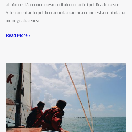
abaixo estão com o mesmo título como foi publicado neste
Site, no entanto publico aqui da maneira como está contida na
monografia em si.
Read More »
O
Esquecimento
do
Ser
mencionado
por
Heidegger
e
o