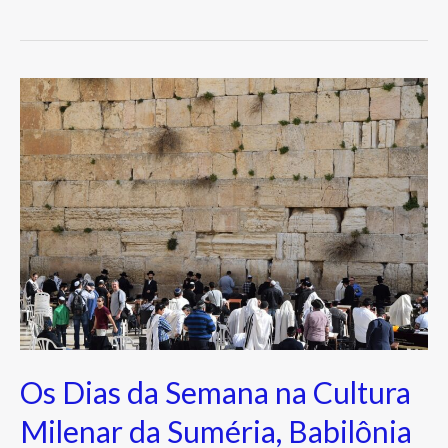
Os
Dias
da
Semana
na
Cultura
Milenar
da
Suméria,
Babilônia
e
Os Dias da Semana na Cultura
nos
Judeus
Milenar da Suméria, Babilônia