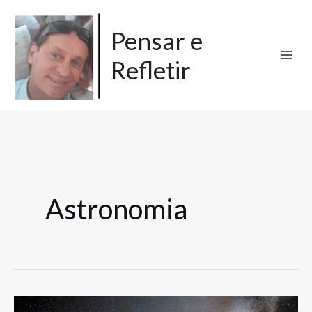
Ir
para
Pensar e
o
Refletir
conteúdo
Astronomia
Entre