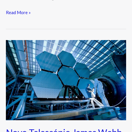
Read More »
Novo
Telescópio
James
Webb