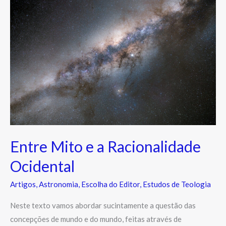
Mito
e
a
Racionalidade
Ocidental
Entre Mito e a Racionalidade
Ocidental
Artigos
,
Astronomia
,
Escolha do Editor
,
Estudos de Teologia
Neste texto vamos abordar sucintamente a questão das
concepções de mundo e do mundo, feitas através de