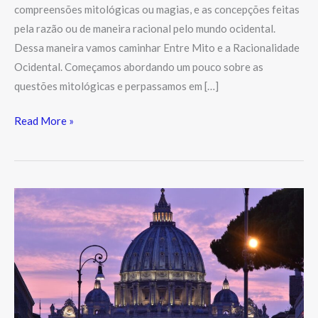
compreensões mitológicas ou magias, e as concepções feitas
pela razão ou de maneira racional pelo mundo ocidental.
Dessa maneira vamos caminhar Entre Mito e a Racionalidade
Ocidental. Começamos abordando um pouco sobre as
questões mitológicas e perpassamos em […]
Read More »
Os
nomes
dos
dias
da
semana
na