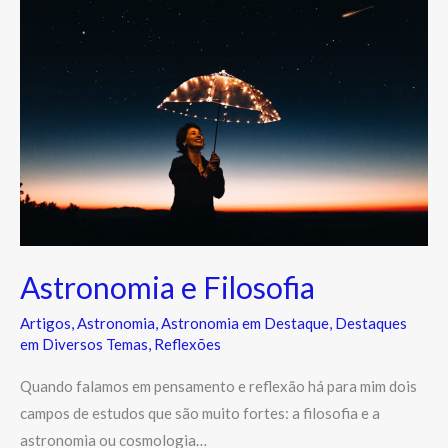
e
Filosofia
Astronomia e Filosofia
Artigos
,
Astronomia
,
Astronomia em Destaque
,
Destaques
em Diversos Temas
,
Reflexões
Quando falamos em pensamento e reflexão há para mim dois
campos de estudos que são muito fortes: a filosofia e a
astronomia ou cosmologia…