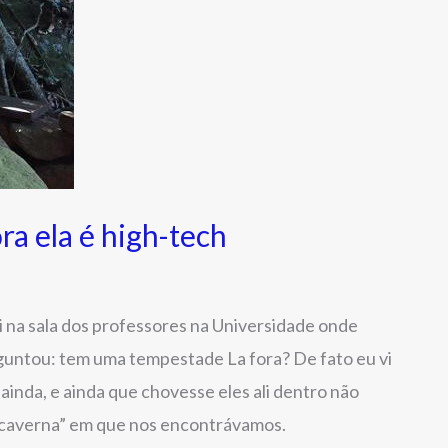
a ela é high-tech
i na sala dos professores na Universidade onde
guntou: tem uma tempestade La fora? De fato eu vi
inda, e ainda que chovesse eles ali dentro não
“caverna” em que nos encontrávamos.