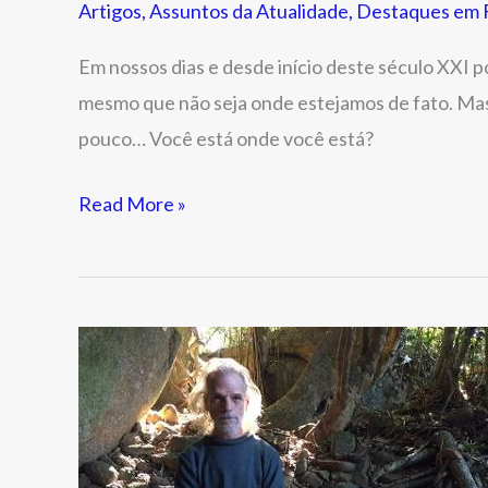
Artigos
,
Assuntos da Atualidade
,
Destaques em F
Em nossos dias e desde início deste século XXI 
mesmo que não seja onde estejamos de fato. Mas
pouco… Você está onde você está?
Read More »
Voltamos
à
Caverna,
mas
agora