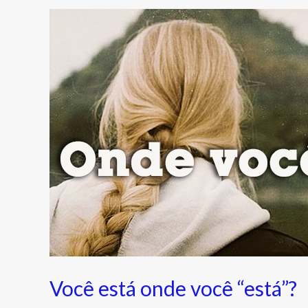
Você
está
onde
você
“está”?
Você está onde você “está”?