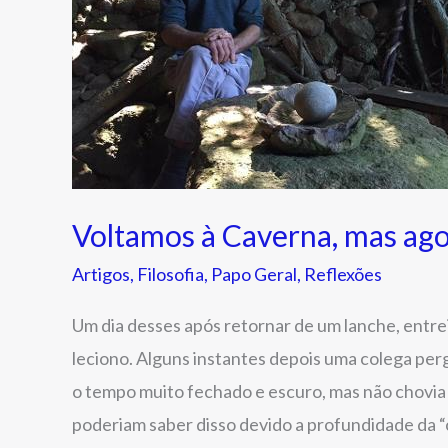
ela
é
high-
tech
Voltamos à Caverna, mas agor
Artigos
,
Filosofia
,
Papo Geral
,
Reflexões
Um dia desses após retornar de um lanche, entre
leciono. Alguns instantes depois uma colega per
o tempo muito fechado e escuro, mas não chovia a
poderiam saber disso devido a profundidade da 