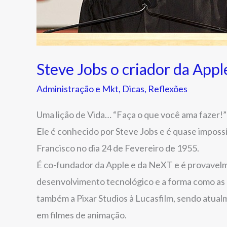
Stanford
Steve Jobs o criador da Appl
Administração e Mkt
,
Dicas
,
Reflexões
Uma lição de Vida… “Faça o que você ama fazer!
Ele é conhecido por Steve Jobs e é quase impossí
Francisco no dia 24 de Fevereiro de 1955.
É co-fundador da Apple e da NeXT e é provavelm
desenvolvimento tecnológico e a forma como as
também a Pixar Studios à Lucasfilm, sendo atual
em filmes de animação.