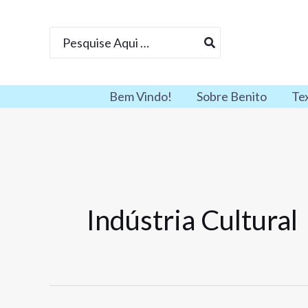
Ir
para
Procurar:
o
conteúdo
Bem Vindo!
Sobre Benito
Te
Indústria Cultural