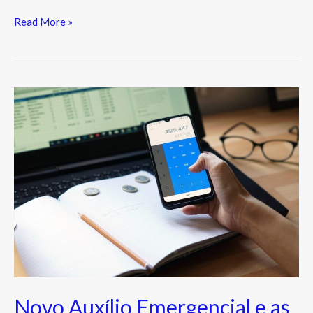
Read More »
Novo
Auxílio
Emergencial
e
as
Empresas
Novo Auxílio Emergencial e as