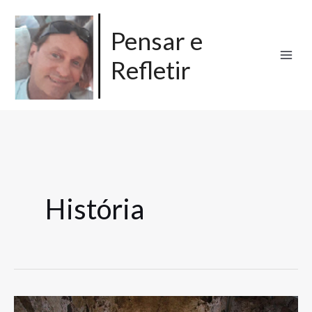
Ir
para
Pensar e
o
Refletir
conteúdo
História
A