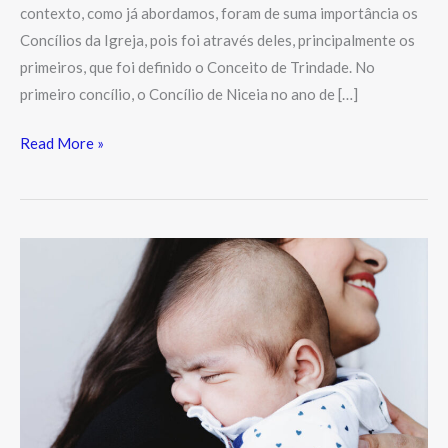
contexto, como já abordamos, foram de suma importância os
Concílios da Igreja, pois foi através deles, principalmente os
primeiros, que foi definido o Conceito de Trindade. No
primeiro concílio, o Concílio de Niceia no ano de […]
Read More »
Mãe
uma
História
de
Afinidade
Eterna