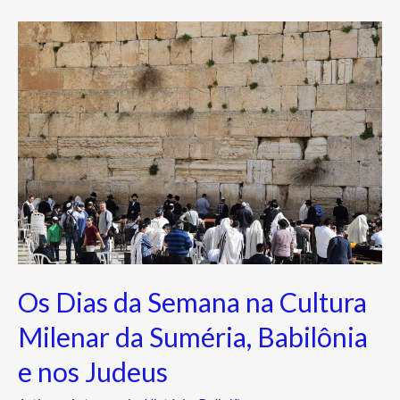
Os
Dias
da
Semana
na
Cultura
Milenar
da
Suméria,
Babilônia
e
Os Dias da Semana na Cultura
nos
Judeus
Milenar da Suméria, Babilônia
e nos Judeus