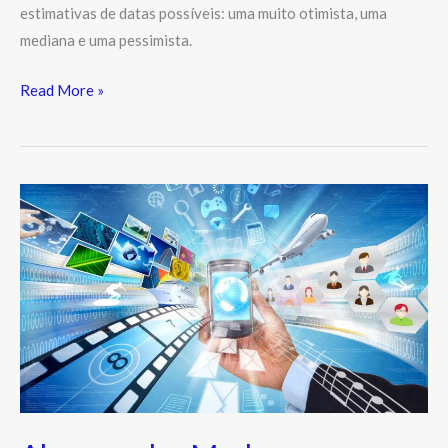
estimativas de datas possíveis: uma muito otimista, uma
mediana e uma pessimista.
Read More »
Algumas
das
Mudanças
Tecnológicas
e
Culturais
nos
últimos
40
anos