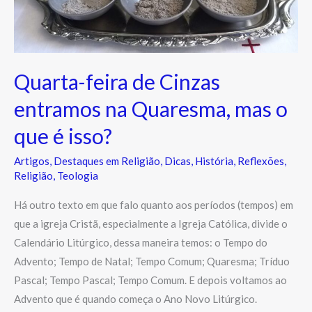
na
Quaresma,
mas
o
Quarta-feira de Cinzas
que
entramos na Quaresma, mas o
é
isso?
que é isso?
Artigos
,
Destaques em Religião
,
Dicas
,
História
,
Reflexões
,
Religião
,
Teologia
Há outro texto em que falo quanto aos períodos (tempos) em
que a igreja Cristã, especialmente a Igreja Católica, divide o
Calendário Litúrgico, dessa maneira temos: o Tempo do
Advento; Tempo de Natal; Tempo Comum; Quaresma; Tríduo
Pascal; Tempo Pascal; Tempo Comum. E depois voltamos ao
Advento que é quando começa o Ano Novo Litúrgico.