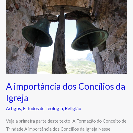
importância
dos
Concílios
da
Igreja
A importância dos Concílios da
Igreja
Artigos
,
Estudos de Teologia
,
Religião
Veja a primeira parte deste texto: A Formação do Conceito de
Trindade A importância dos Concílios da Igreja Nesse