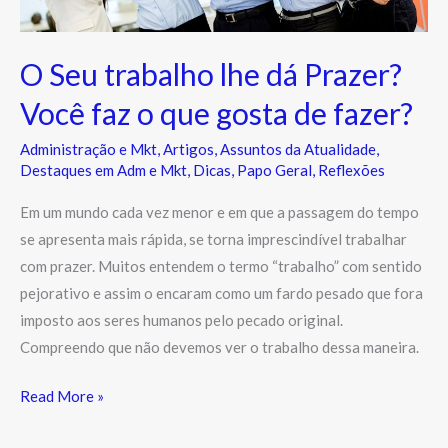
Você
faz
o
O Seu trabalho lhe dá Prazer?
que
Você faz o que gosta de fazer?
gosta
de
Administração e Mkt
,
Artigos
,
Assuntos da Atualidade
,
fazer?
Destaques em Adm e Mkt
,
Dicas
,
Papo Geral
,
Reflexões
Em um mundo cada vez menor e em que a passagem do tempo
se apresenta mais rápida, se torna imprescindível trabalhar
com prazer. Muitos entendem o termo “trabalho” com sentido
pejorativo e assim o encaram como um fardo pesado que fora
imposto aos seres humanos pelo pecado original.
Compreendo que não devemos ver o trabalho dessa maneira.
Read More »