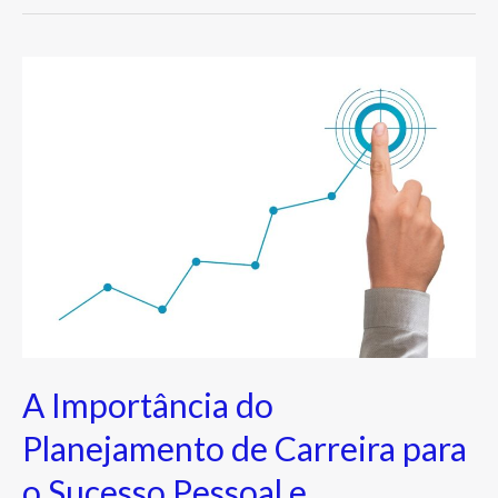
A
Importância
do
Planejamento
de
Carreira
para
o
Sucesso
Pessoal
e
A Importância do
Profissional
Planejamento de Carreira para
o Sucesso Pessoal e