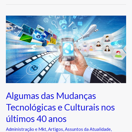
Algumas
das
Mudanças
Tecnológicas
e
Culturais
nos
últimos
40
anos
Algumas das Mudanças
Tecnológicas e Culturais nos
últimos 40 anos
Administração e Mkt
,
Artigos
,
Assuntos da Atualidade
,