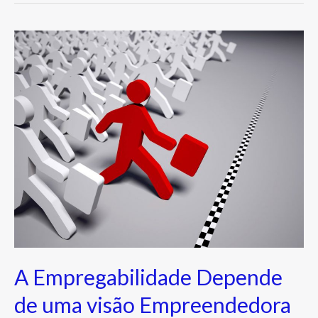
A
Empregabilidade
Depende
de
uma
visão
Empreendedora
A Empregabilidade Depende
de uma visão Empreendedora