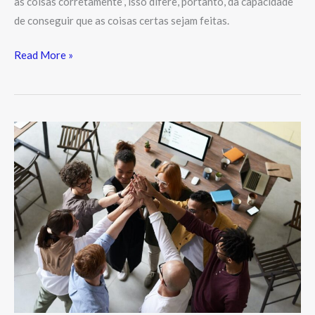
as coisas corretamente”, isso difere, portanto, da capacidade
de conseguir que as coisas certas sejam feitas.
Read More »
Ambiente
de
trabalho
e
as
relações
interpessoais