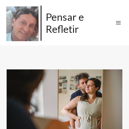
Ir
para
Pensar e
o
Refletir
conteúdo