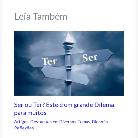
Leia Também
Ser ou Ter? Este é um grande Dilema
para muitos
Artigos
,
Destaques em Diversos Temas
,
Filosofia
,
Reflexões