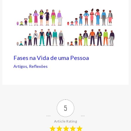
Fases na Vida de uma Pessoa
Artigos
,
Reflexões
5
Article Rating