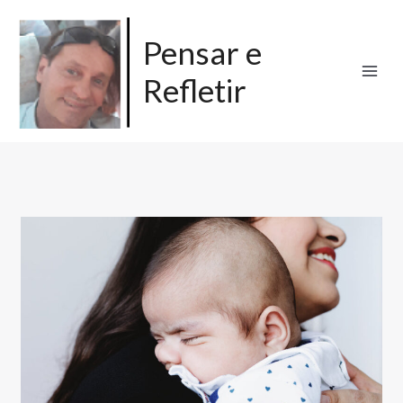
Ir
para
Pensar e
o
Refletir
conteúdo