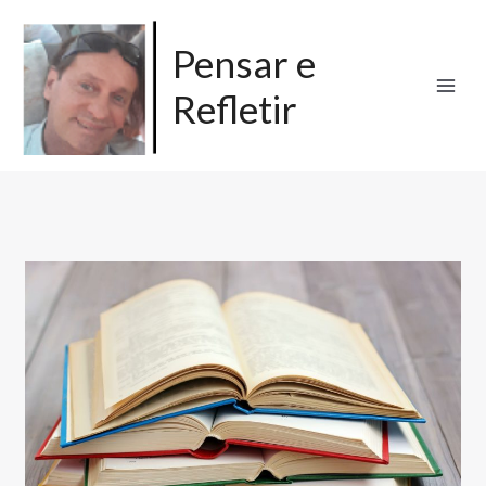
Ir
para
Pensar e
o
Refletir
conteúdo