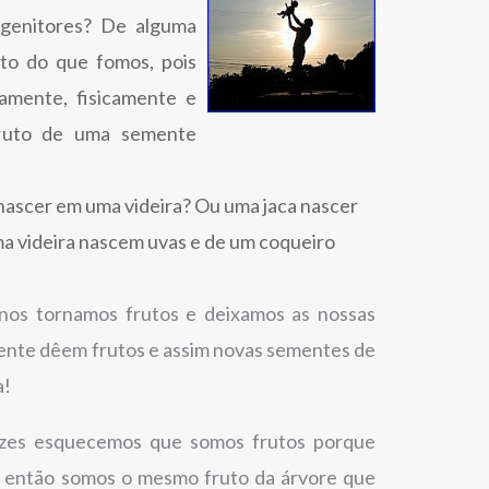
genitores? De alguma
to do que fomos, pois
mente, fisicamente e
fruto de uma semente
 nascer em uma videira? Ou uma jaca nascer
a videira nascem uvas e de um coqueiro
os tornamos frutos e deixamos as nossas
ente dêem frutos e assim novas sementes de
a!
zes esquecemos que somos frutos porque
, então somos o mesmo fruto da árvore que