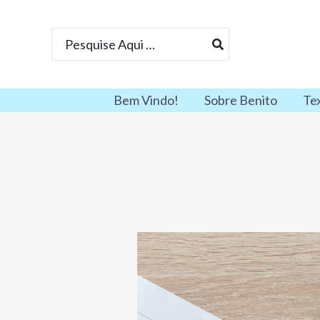
Ir
para
Procurar:
o
conteúdo
Bem Vindo!
Sobre Benito
Te