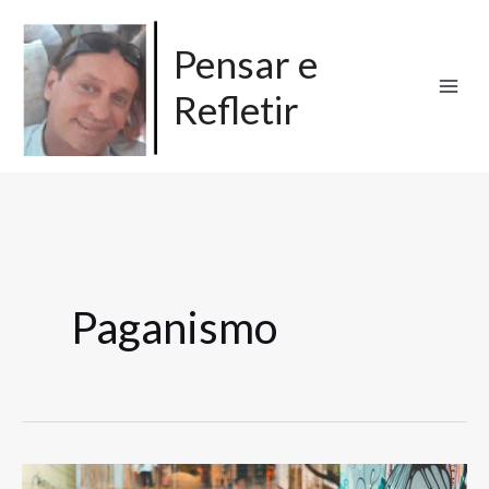
Ir
para
Pensar e
o
Refletir
conteúdo
Paganismo
O