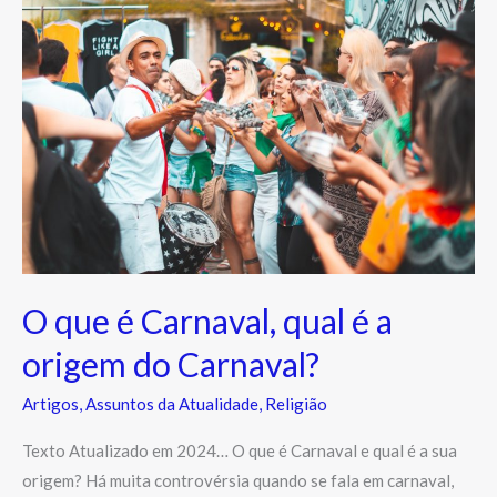
que
é
Carnaval,
qual
é
a
origem
do
Carnaval?
O que é Carnaval, qual é a
origem do Carnaval?
Artigos
,
Assuntos da Atualidade
,
Religião
Texto Atualizado em 2024… O que é Carnaval e qual é a sua
origem? Há muita controvérsia quando se fala em carnaval,