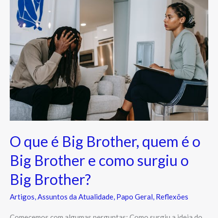
que
é
Big
Brother,
quem
é
o
Big
Brother
e
O que é Big Brother, quem é o
como
surgiu
Big Brother e como surgiu o
o
Big Brother?
Big
Brother?
Artigos
,
Assuntos da Atualidade
,
Papo Geral
,
Reflexões
Comecemos com algumas perguntas: Como surgiu a ideia do