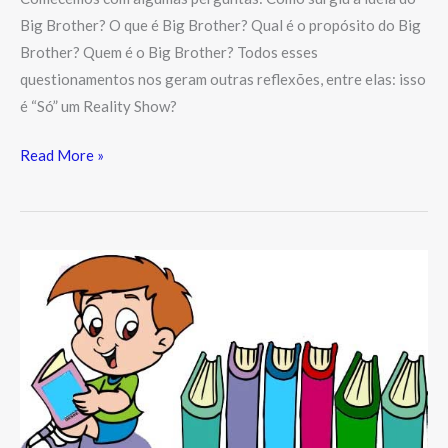
Big Brother? O que é Big Brother? Qual é o propósito do Big
Brother? Quem é o Big Brother? Todos esses
questionamentos nos geram outras reflexões, entre elas: isso
é “Só” um Reality Show?
Read More »
Referências
Bibliográficas
do
texto
“A
filosofia
e