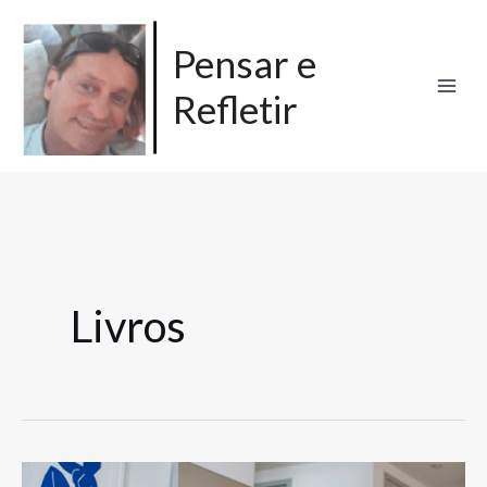
Ir
para
Pensar e
o
Refletir
conteúdo
Livros
O