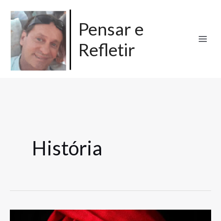
Ir
para
Pensar e
o
Refletir
conteúdo
História
Sabedoria