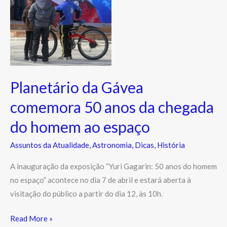
anos
da
chegada
do
homem
ao
Planetário da Gávea
espaço
comemora 50 anos da chegada
do homem ao espaço
Assuntos da Atualidade
,
Astronomia
,
Dicas
,
História
A inauguração da exposição “Yuri Gagarin: 50 anos do homem
no espaço” acontece no dia 7 de abril e estará aberta à
visitação do público a partir do dia 12, às 10h.
Read More »