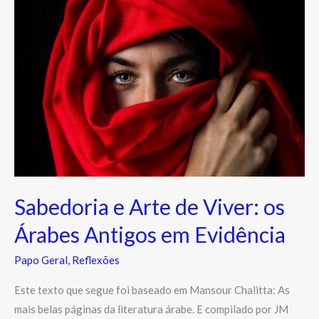
e
Arte
de
Viver:
os
Árabes
Antigos
em
Evidência
Sabedoria e Arte de Viver: os
Árabes Antigos em Evidência
Papo Geral
,
Reflexões
Este texto que segue foi baseado em Mansour Chalitta: As
mais belas páginas da literatura árabe. E compilado por JM