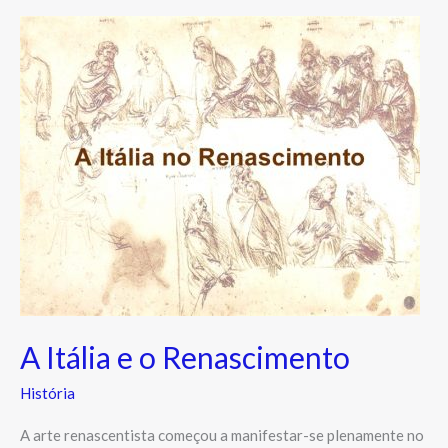
A
Itália
e
o
Renascimento
A Itália e o Renascimento
História
A arte renascentista começou a manifestar-se plenamente no