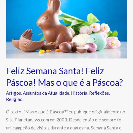
Feliz
Páscoa!
Mas
o
que
é
a
Páscoa?
Feliz Semana Santa! Feliz
Páscoa! Mas o que é a Páscoa?
Artigos
,
Assuntos da Atualidade
,
História
,
Reflexões
,
Religião
O texto: “Mas o que é Páscoa?” eu publique originalmente no
Site Planetanews.com em 2003. Desde então ele sempre foi
um campeão de visitas durante a quaresma, Semana Santa e