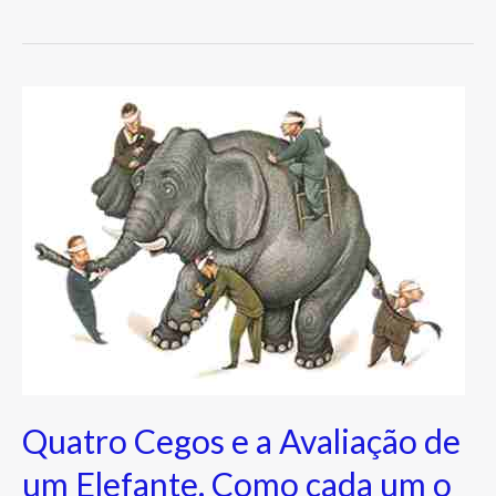
Quatro
Cegos
e
a
Avaliação
de
um
Elefante.
Como
cada
um
o
Quatro Cegos e a Avaliação de
vê?
um Elefante. Como cada um o