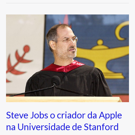
Steve
Jobs
o
criador
da
Apple
na
Universidade
de
Stanford
Steve Jobs o criador da Apple
na Universidade de Stanford