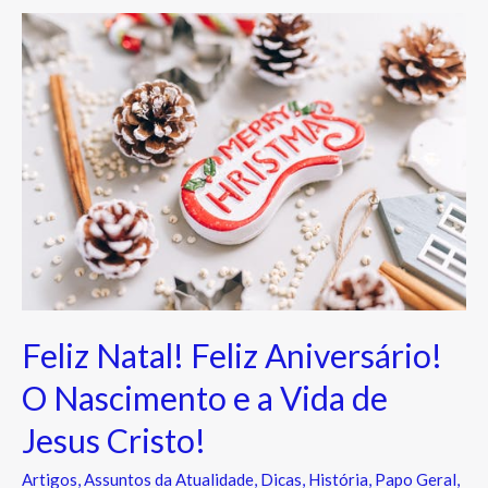
Feliz
Natal!
Feliz
Aniversário!
O
Nascimento
e
a
Vida
de
Jesus
Feliz Natal! Feliz Aniversário!
Cristo!
O Nascimento e a Vida de
Jesus Cristo!
Artigos
,
Assuntos da Atualidade
,
Dicas
,
História
,
Papo Geral
,