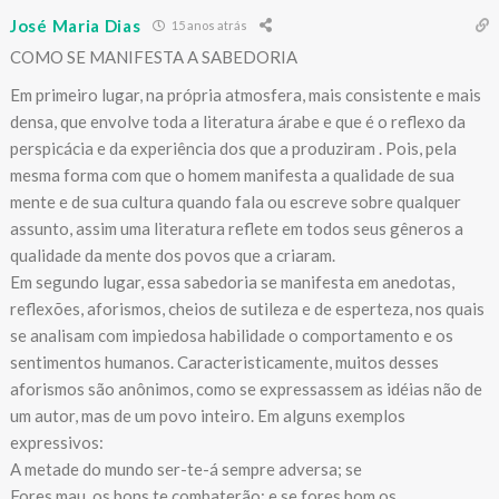
José Maria Dias
15 anos atrás
COMO SE MANIFESTA A SABEDORIA
Em primeiro lugar, na própria atmosfera, mais consistente e mais
densa, que envolve toda a literatura árabe e que é o reflexo da
perspicácia e da experiência dos que a produziram . Pois, pela
mesma forma com que o homem manifesta a qualidade de sua
mente e de sua cultura quando fala ou escreve sobre qualquer
assunto, assim uma literatura reflete em todos seus gêneros a
qualidade da mente dos povos que a criaram.
Em segundo lugar, essa sabedoria se manifesta em anedotas,
reflexões, aforismos, cheios de sutileza e de esperteza, nos quais
se analisam com impiedosa habilidade o comportamento e os
sentimentos humanos. Caracteristicamente, muitos desses
aforismos são anônimos, como se expressassem as idéias não de
um autor, mas de um povo inteiro. Em alguns exemplos
expressivos:
A metade do mundo ser-te-á sempre adversa; se
Fores mau, os bons te combaterão; e se fores bom os