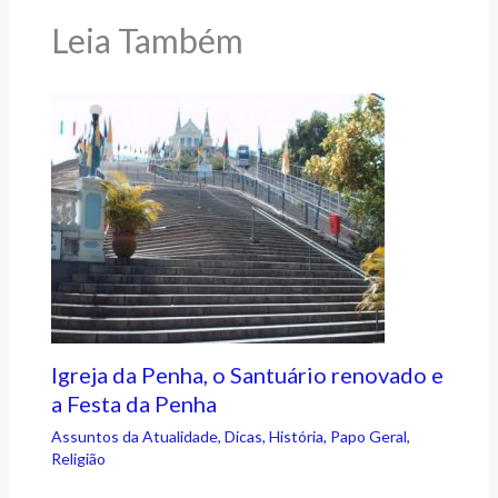
Leia Também
Igreja da Penha, o Santuário renovado e
a Festa da Penha
Assuntos da Atualidade
,
Dicas
,
História
,
Papo Geral
,
Religião