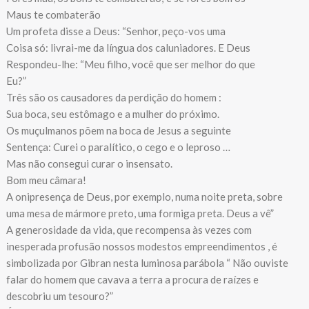
Maus te combaterão
Um profeta disse a Deus: “Senhor, peço-vos uma
Coisa só: livrai-me da língua dos caluniadores. E Deus
Respondeu-lhe: “Meu filho, você que ser melhor do que
Eu?”
Três são os causadores da perdição do homem :
Sua boca, seu estômago e a mulher do próximo.
Os muçulmanos põem na boca de Jesus a seguinte
Sentença: Curei o paralítico, o cego e o leproso …
Mas não consegui curar o insensato.
Bom meu câmara!
A onipresença de Deus, por exemplo, numa noite preta, sobre
uma mesa de mármore preto, uma formiga preta. Deus a vê”
A generosidade da vida, que recompensa às vezes com
inesperada profusão nossos modestos empreendimentos , é
simbolizada por Gibran nesta luminosa parábola “ Não ouviste
falar do homem que cavava a terra a procura de raízes e
descobriu um tesouro?”