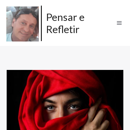
Ir
para
Pensar e
o
Refletir
conteúdo