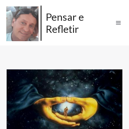
Ir
para
Pensar e
o
Refletir
conteúdo