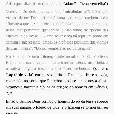
Adão quer dizer barro (do hebraico
“adom” = “terra vermelha”)
Vemos então dois relatos, ambos “
mirabolantes
”. Dizer que
viemos de um Deus criador é fantástico, como também o é a
afirmativa que diz que viemos do “nada” e nos transformamos
nesse “ser pensante” que somos, e isso vindo de “poeira das
estrelas” e do acaso… Como se observa há aqui um ponto em
comum e interessante, ambas as hipóteses postulam que viemos
de uma “poeira”. “Do pó viemos e ao pó voltaremos”.
No entanto há uma diferença substancial entre as narrativas.
Enquanto a narrativa científica é transformadora, mas finita, a
narrativa religiosa trás uma eternidade embutida.
Este é o
“
sopro de vida
” em nossas narinas. Deus nos deu essa vida,
colocando no corpo que Ele criou nosso espírito, nossa alma.
Vejamos a narrativa bíblica da criação do homem em Gênesis,
2,7:
Então o Senhor Deus for­mou o homem do pó da terra e soprou
em suas narinas o fôlego de vida, e o homem se tornou um ser
vivente.