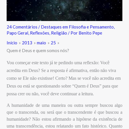
24 Comentários
/
Destaques em Filosofia e Pensamento
,
Papo Geral
,
Reflexões
,
Religião
/ Por
Benito Pepe
Início
2013
maio
25
Quem é Deus e quem somos nós?
Vou começar este texto já te pedindo uma reflexão: Você
acredita em Deus? Se a resposta é afirmativa, então não viva
como se Ele não existisse! Certo? Mas se você não acredita em
Deus ou está se questionando sobre “Quem é Deus” para que
possa crer ou não, você deve continuar a leitura.
A humanidade de uma maneira ou outra sempre buscou algo
que o transcenda, ou será que o transcendente é que buscou a
humanidade? Não estou afirmando a hipótese da existência de
uma transcendência, estou relatando um fato histórico. Quanto