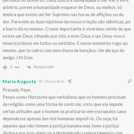
perdidos no universo. Deus busca a humanidade e dar-lhe o livre
arbítrio, porem a humanidade esquece de Deus, ou melhor, só
lembra que existe um Ser Supremo nas horas de aflições ou da
dor. Para mim as duas hipótese da nossa criação são idênticas, pó
e barro dá no mesmo. O mais importante é vivermos ciente de que
existe um Deus olhando por nós, e este Deus é um Deus vivo e
misericordioso em todos os sentidos. E neste momento rogo ao
mesmo, que te cubra com uma chuva de bençãos. Um abraço do
amigo J.M.Dias
Responder
0
Maria Augusta
13 anos atrás
Prezado Pepe,
Penso como Nietzsche que verbalizou que os homens precisam
da religião como uma forma de controle, visto que ela impede
certas atitudes que o homem as praticaria sem escrupulos caso
dependesse apenas das leis humanas impedi-lo. Ou seja, há
aqueles que não temem a justiça humana mas teme a justiça
divina e por isso atem-se a determinado comportamento com