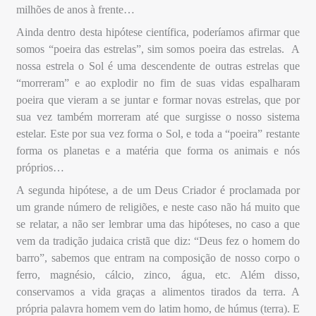
milhões de anos à frente…
Ainda dentro desta hipótese científica, poderíamos afirmar que
somos “poeira das estrelas”, sim somos poeira das estrelas.
A
nossa estrela o Sol é uma descendente de outras estrelas que
“morreram” e ao explodir no fim de suas vidas espalharam
poeira que vieram a se juntar e formar novas estrelas, que por
sua vez também morreram até que surgisse o nosso sistema
estelar. Este por sua vez forma o Sol, e toda a “poeira” restante
forma os planetas e a matéria que forma os animais e nós
próprios…
A segunda hipótese, a de um Deus Criador é proclamada por
um grande número de religiões, e neste caso não há muito que
se relatar, a não ser lembrar uma das hipóteses, no caso a que
vem da tradição judaica cristã que diz: “Deus fez o homem do
barro”, sabemos que entram na composição de nosso corpo o
ferro, magnésio, cálcio, zinco, água, etc. Além disso,
conservamos a vida graças a alimentos tirados da terra. A
própria palavra homem vem do latim homo, de húmus (terra). E