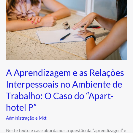
as
Relações
Interpessoais
no
Ambiente
de
Trabalho:
O
A Aprendizagem e as Relações
Caso
do
Interpessoais no Ambiente de
“Apart-
Trabalho: O Caso do “Apart-
hotel
P”
hotel P”
Administração e Mkt
Neste texto e case abordamos a questão da “aprendizagem” e