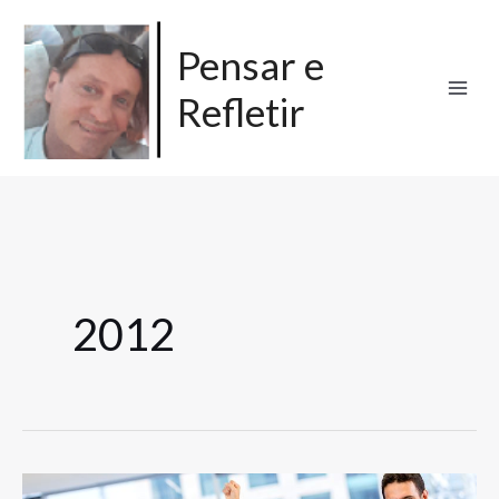
Ir
para
Pensar e
o
Refletir
conteúdo
2012
O