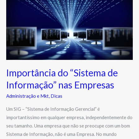
de
Informação”
nas
Empresas
Importância do “Sistema de
Informação” nas Empresas
Administração e Mkt
,
Dicas
Um SIG – “Sistema de Informação Gerencial” é
importantíssimo em qualquer empresa, independentemente do
seu tamanho. Uma empresa que não se preocupe com um bom
Sistema de Informação, não é uma Empresa. No mundo