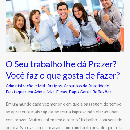
Seu
trabalho
lhe
dá
Prazer?
Você
faz
o
O Seu trabalho lhe dá Prazer?
que
Você faz o que gosta de fazer?
gosta
de
Administração e Mkt
,
Artigos
,
Assuntos da Atualidade
,
fazer?
Destaques em Adm e Mkt
,
Dicas
,
Papo Geral
,
Reflexões
Em um mundo cada vez menor e em que a passagem do tempo
se apresenta mais rápida, se torna imprescindível trabalhar
com prazer. Muitos entendem o termo “trabalho” com sentido
pejorativo e assim o encaram como um fardo pesado que fora