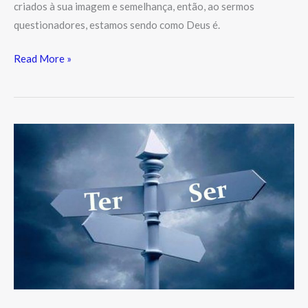
criados à sua imagem e semelhança, então, ao sermos
questionadores, estamos sendo como Deus é.
Read More »
Ser
ou
Ter?
Este
é
um
grande
Dilema
para
muitos