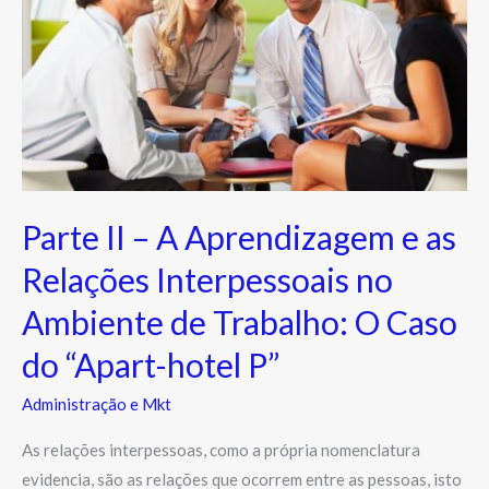
Aprendizagem
e
as
Relações
Interpessoais
no
Ambiente
Parte II – A Aprendizagem e as
de
Trabalho:
Relações Interpessoais no
O
Ambiente de Trabalho: O Caso
Caso
do
do “Apart-hotel P”
“Apart-
Administração e Mkt
hotel
P”
As relações interpessoas, como a própria nomenclatura
evidencia, são as relações que ocorrem entre as pessoas, isto