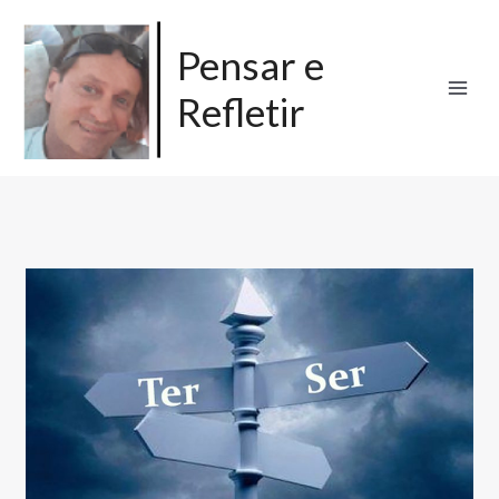
Ir
para
Pensar e
o
Refletir
conteúdo