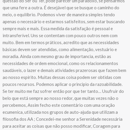
questão do Ser ou Ter, pode parecer um paradoxo, se pensarmos
que uma fere a outra. É desejável que se busque o caminho do
meio, o equilíbrio. Podemos viver de maneira simples tendo
apenas o necessário e estarmos satisfeitos, sem estar buscando
sempre mais e mais. Essa medida da satisfação é pessoal e
intransferível. Uns se contentam com pouco outros nem com
muito. Bem em termos práticos, acredito que as necessidades
básicas devem ser atendidas, como alimentação, vestuário e
moradia. Ainda com mesmo grau de importancia, estão as
necessidades de ordem emocional, como os relacionamentos
saudáveis, o lazer e demais atividades prazerosas que fazem bem
ao nosso espírito. Muitas dessas coisa podem ser obtidas com
poucos recursos. Podemos aplicar o principio da razoabilidade.
Se ter muito me faz sofrer então por que ter tanto… Usufruir do
belo que está sempre ao nosso redor, que muitas vezes não o
percebemos, Assim fecho este comentário com uma oração
ecumenica, utilizada nos grupos de auto-ajuda que utilizam a
filosofia dos AA ; Concedei-me senhor a Serenidade necessária
para aceitar as coisas que não posso modificar, Coragem para