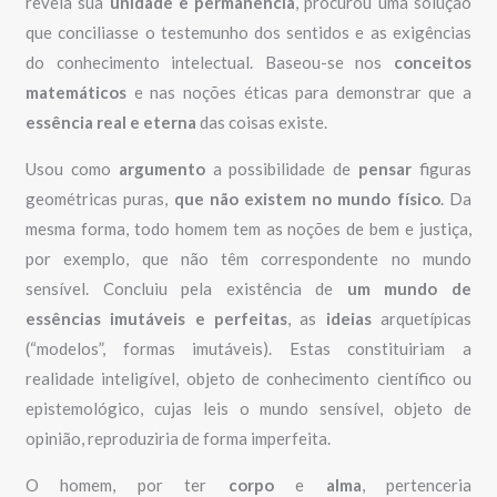
revela sua
unidade e permanência
, procurou uma solução
que conciliasse o testemunho dos sentidos e as exigências
do conhecimento intelectual. Baseou-se nos
conceitos
matemáticos
e nas noções éticas para demonstrar que a
essência real e eterna
das coisas existe.
Usou como
argumento
a possibilidade de
pensar
figuras
geométricas puras,
que não existem no mundo físico
. Da
mesma forma, todo homem tem as noções de bem e justiça,
por exemplo, que não têm correspondente no mundo
sensível. Concluiu pela existência de
um mundo de
essências imutáveis e perfeitas
, as
ideias
arquetípicas
(“modelos”, formas imutáveis). Estas constituiriam a
realidade inteligível, objeto de conhecimento científico ou
epistemológico, cujas leis o mundo sensível, objeto de
opinião, reproduziria de forma imperfeita.
O homem, por ter
corpo
e
alma
, pertenceria