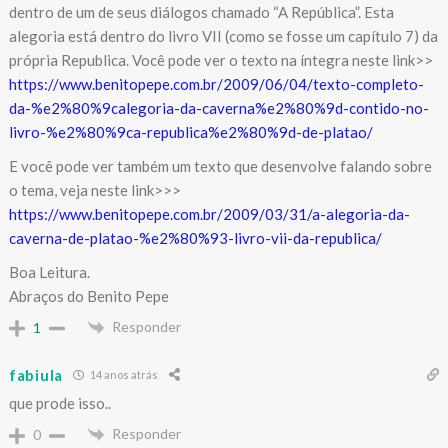
dentro de um de seus diálogos chamado “A República”. Esta
alegoria está dentro do livro VII (como se fosse um capítulo 7) da
própria Republica. Você pode ver o texto na íntegra neste link>>
https://www.benitopepe.com.br/2009/06/04/texto-completo-
da-%e2%80%9calegoria-da-caverna%e2%80%9d-contido-no-
livro-%e2%80%9ca-republica%e2%80%9d-de-platao/
E você pode ver também um texto que desenvolve falando sobre
o tema, veja neste link>>>
https://www.benitopepe.com.br/2009/03/31/a-alegoria-da-
caverna-de-platao-%e2%80%93-livro-vii-da-republica/
Boa Leitura.
Abraços do Benito Pepe
Responder
1
fabiula
14 anos atrás
que prode isso..
Responder
0