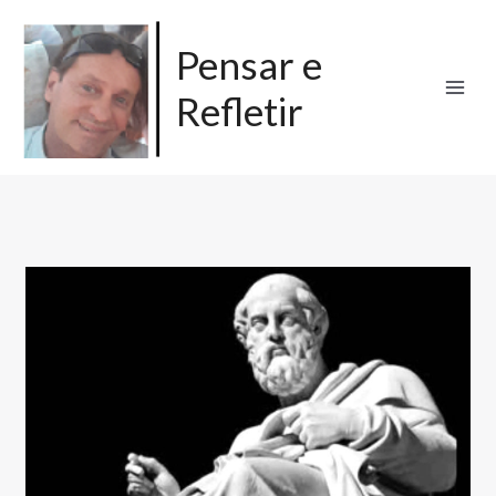
Ir
para
Pensar e
o
Refletir
conteúdo