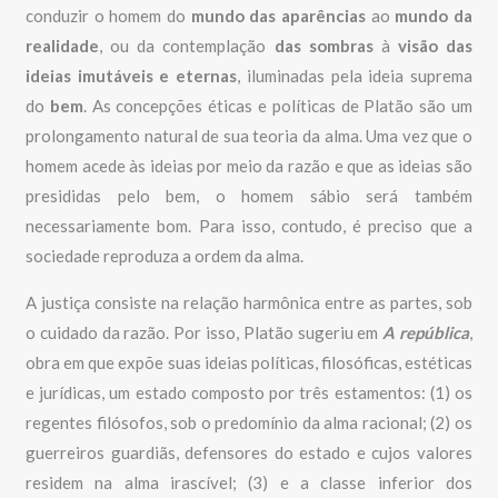
conduzir o homem do
mundo das aparências
ao
mundo da
realidade
, ou da contemplação
das sombras
à
visão das
ideias
imutáveis
e
eternas
, iluminadas pela ideia suprema
do
bem
. As concepções éticas e políticas de Platão são um
prolongamento natural de sua teoria da alma. Uma vez que o
homem acede às ideias por meio da razão e que as ideias são
presididas pelo bem, o homem sábio será também
necessariamente bom. Para isso, contudo, é preciso que a
sociedade reproduza a ordem da alma.
A justiça consiste na relação harmônica entre as partes, sob
o cuidado da razão. Por isso, Platão sugeriu em
A república
,
obra em que expõe suas ideias políticas, filosóficas, estéticas
e jurídicas, um estado composto por três estamentos: (1) os
regentes filósofos, sob o predomínio da alma racional; (2) os
guerreiros guardiãs, defensores do estado e cujos valores
residem na alma irascível; (3) e a classe inferior dos