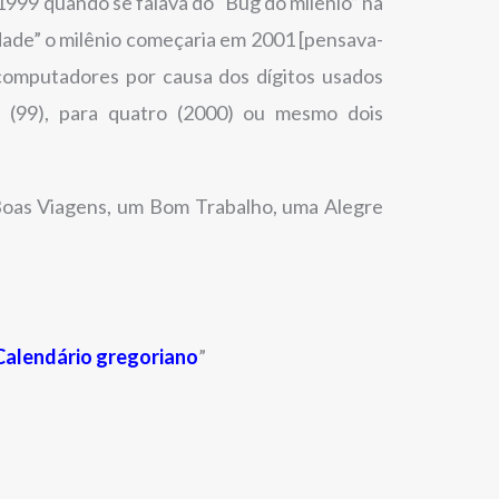
1999 quando se falava do “Bug do milênio” na
dade” o milênio começaria em 2001 [pensava-
omputadores por causa dos dígitos usados
 (99), para quatro (2000) ou mesmo dois
Boas Viagens, um Bom Trabalho, uma Alegre
Calendário gregoriano
”