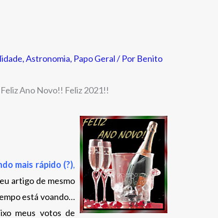
lidade
,
Astronomia
,
Papo Geral
/ Por
Benito
Feliz Ano Novo!! Feliz 2021!!
do mais rápido (?)
,
meu artigo de mesmo
 tempo está voando…
ixo meus votos de