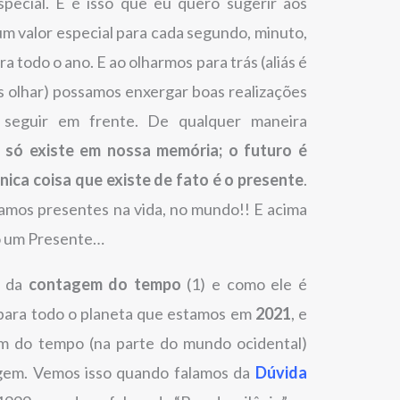
pecial. E é isso que eu quero sugerir aos
m valor especial para cada segundo, minuto,
a todo o ano. E ao olharmos para trás (aliás é
 olhar) possamos enxergar boas realizações
 seguir em frente. De qualquer maneira
 só existe em nossa memória; o futuro é
nica coisa que existe de fato é o presente
.
amos presentes na vida, no mundo!! E acima
o um Presente…
o da
contagem do tempo
(1) e como ele é
 para todo o planeta que estamos em
2021
, e
 do tempo (na parte do mundo ocidental)
gem. Vemos isso quando falamos da
Dúvida