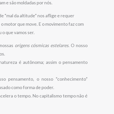
dam e são moldadas por nós.
“mal da altitude” nos aflige e requer
é o motor que move. E o movimento faz com
 o que vamos ser.
 nossas
origens cósmicas estelares
. O nosso
os.
a natureza é autônoma; assim o pensamento
sso pensamento, o nosso “conhecimento”
sado como forma de poder.
 acelera o tempo. No capitalismo tempo não é