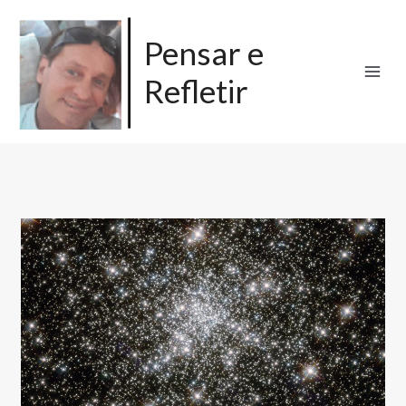
Ir
para
Pensar e
o
Refletir
conteúdo