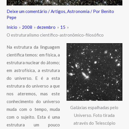
Deixe um comentário
/
Artigos
,
Astronomia
/ Por
Benito
Pepe
Início
2008
dezembro
15
O estruturalismo científico-astronômico-filosófico
Na estrutura da linguagem
científica temos: em física, a
estrutura nuclear do átomo;
em astrofísica, a estrutura
do universo. E é a esta
estrutura do universo a que
nos ateremos, mas este
conhecimento do universo
Galáxias espalhadas pelo
muda com o tempo, muda
Universo. Foto tirada
com o sujeito. Esta é uma
através do Telescópio
estrutura um pouco