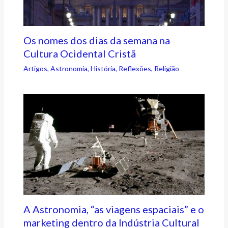
Os nomes dos dias da semana na
Cultura Ocidental Cristã
Artigos
,
Astronomia
,
História
,
Reflexões
,
Religião
A Astronomia, “as viagens espaciais” e o
marketing dentro da Indústria Cultural