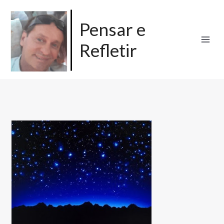
Ir
para
Pensar e
o
Refletir
conteúdo