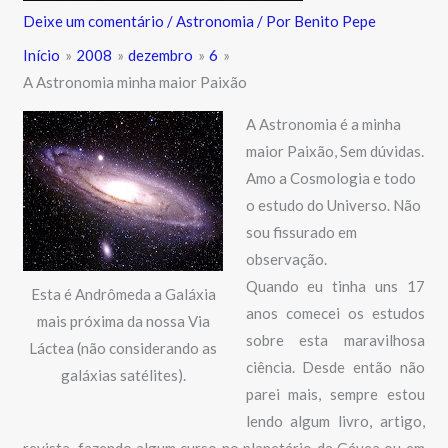
Deixe um comentário
/
Astronomia
/ Por
Benito Pepe
Início
2008
dezembro
6
A Astronomia minha maior Paixão
A Astronomia é a minha
maior Paixão, Sem dúvidas.
Amo a Cosmologia e todo
o estudo do Universo. Não
sou fissurado em
observação.
Quando eu tinha uns 17
Esta é Andrômeda a Galáxia
anos comecei os estudos
mais próxima da nossa Via
sobre esta maravilhosa
Láctea (não considerando as
ciência. Desde então não
galáxias satélites).
parei mais, sempre estou
lendo algum livro, artigo,
revista, fazendo algum curso no planetário da Gávea ou em