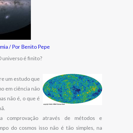
mia
/ Por
Benito Pepe
 universo é finito?
re um estudo que
omo em ciência não
as não é, o que é
hã.
ma comprovação através de métodos e
po do cosmos isso não é tão simples, na