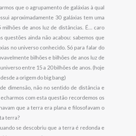
rmos que o agrupamento de galáxias à qual
possui aproximadamente 30 galáxias tem uma
milhões de anos luz de distâncias. É… caro
 as questões ainda não acabou: sabemos que
áxias no universo conhecido. Só para falar do
ovavelmente bilhões e bilhões de anos luz de
 universo entre 15 a 20 bilhões de anos. (hoje
 desde a origem do big bang)
de dimensão, não no sentido de distância e
 fecharmos com esta questão recordemos os
avam que a terra era plana e filosofavam o
ta terra?
quando se descobriu que a terra é redonda e