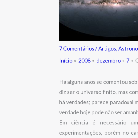
7 Comentários
/
Artigos
,
Astrono
Início
2008
dezembro
7
O
Há alguns anos se comentou sob
diz ser o universo finito, mas c
há verdades; parece paradoxal m
verdade hoje pode não ser aman
Em ciência é necessário u
experimentações, porém no cam