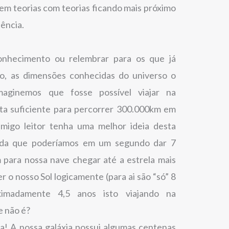
m teorias com teorias ficando mais próximo
iência.
nhecimento ou relembrar para os que já
, as dimensões conhecidas do universo o
maginemos que fosse possível viajar na
sta suficiente para percorrer 300.000km em
igo leitor tenha uma melhor ideia desta
nda que poderíamos em um segundo dar 7
 para nossa nave chegar até a estrela mais
r o nosso Sol logicamente (para ai são “só” 8
ximadamente 4,5 anos isto viajando na
e não é?
a! A nossa galáxia possui algumas centenas