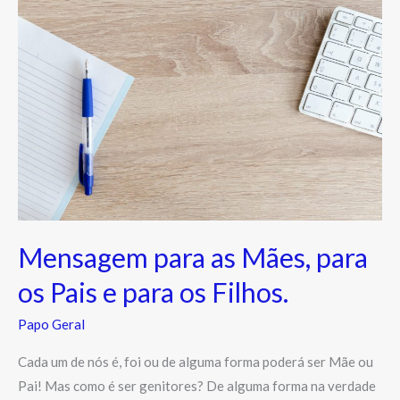
para
as
Mães,
para
os
Pais
e
para
os
Filhos.
Mensagem para as Mães, para
os Pais e para os Filhos.
Papo Geral
Cada um de nós é, foi ou de alguma forma poderá ser Mãe ou
Pai! Mas como é ser genitores? De alguma forma na verdade