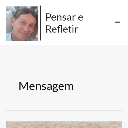
Ir
para
Pensar e
o
Refletir
conteúdo
Mensagem
Mensagem