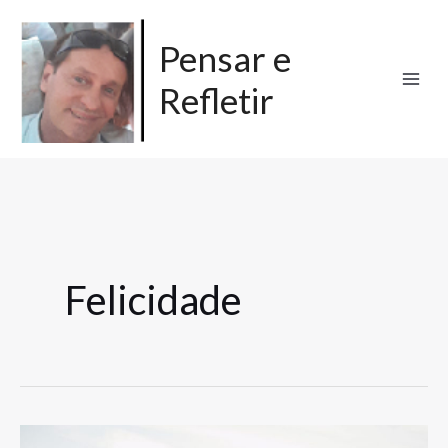
Ir
para
Pensar e
o
Refletir
conteúdo
Felicidade
A