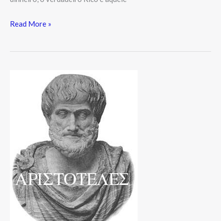
Read More »
Ética
política
e
Poética
–
“Ciências
Práticas”
em
Aristóteles