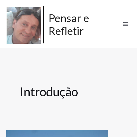
Ir
para
Pensar e
o
Refletir
conteúdo
Introdução
Hegel