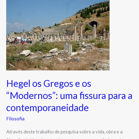
os
Gregos
e
os
“Modernos”:
uma
fissura
para
a
contemporaneidade
Hegel os Gregos e os
“Modernos”: uma fissura para a
contemporaneidade
Filosofia
Através deste trabalho de pesquisa sobre a vida, obra e a