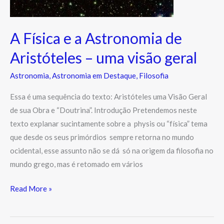
Aristóteles
–
uma
A Física e a Astronomia de
visão
Aristóteles – uma visão geral
geral
Astronomia
,
Astronomia em Destaque
,
Filosofia
Essa é uma sequência do texto: Aristóteles uma Visão Geral
de sua Obra e “Doutrina”. Introdução Pretendemos neste
texto explanar sucintamente sobre a physis ou “física” tema
que desde os seus primórdios sempre retorna no mundo
ocidental, esse assunto não se dá só na origem da filosofia no
mundo grego, mas é retomado em vários
Read More »