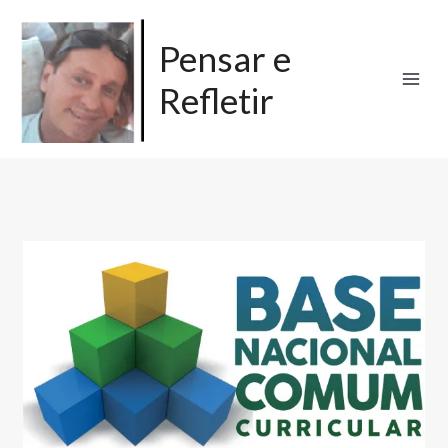
Ir
para
Pensar e
o
Refletir
conteúdo