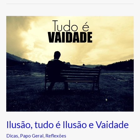
Ilusão,
tudo
é
Ilusão
e
Vaidade
Ilusão, tudo é Ilusão e Vaidade
Dicas
,
Papo Geral
,
Reflexões