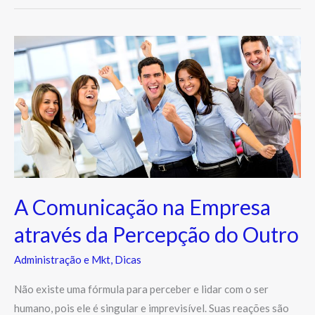
A
Comunicação
na
Empresa
através
da
Percepção
do
Outro
A Comunicação na Empresa
através da Percepção do Outro
Administração e Mkt
,
Dicas
Não existe uma fórmula para perceber e lidar com o ser
humano, pois ele é singular e imprevisível. Suas reações são