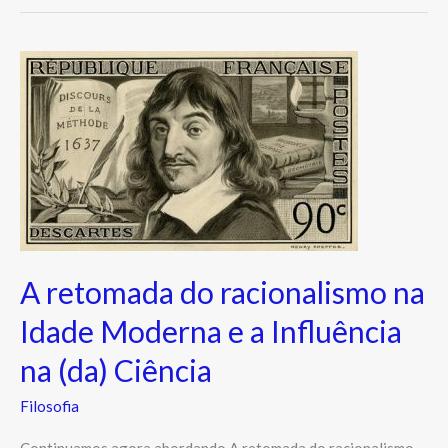
A
retomada
do
racionalismo
na
Idade
Moderna
e
a
A retomada do racionalismo na
Influência
Idade Moderna e a Influência
na
(da)
na (da) Ciência
Ciência
Filosofia