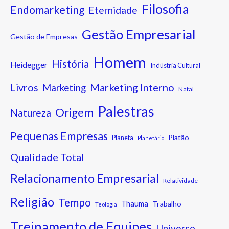
Filosofia
Endomarketing
Eternidade
Gestão Empresarial
Gestão de Empresas
Homem
História
Heidegger
Indústria Cultural
Marketing Interno
Livros
Marketing
Natal
Palestras
Origem
Natureza
Pequenas Empresas
Platão
Planeta
Planetário
Qualidade Total
Relacionamento Empresarial
Relatividade
Religião
Tempo
Thauma
Trabalho
Teologia
Treinamento de Equipes
Universo