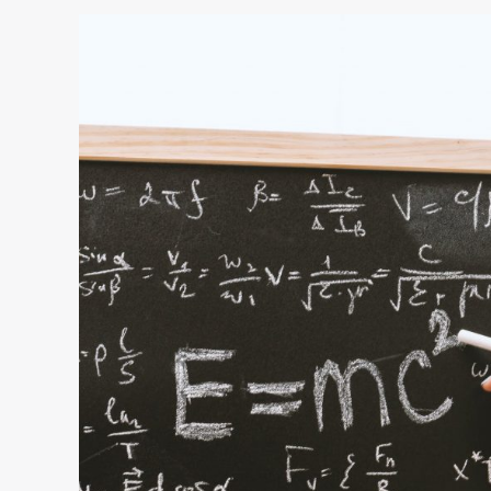
A
importância
da
Relação
“Tempo-
espaço”
na
Relatividade
de
Einstein