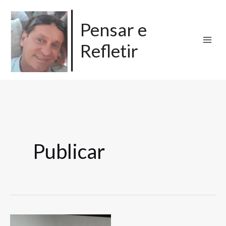
Ir
para
Pensar e
o
Refletir
conteúdo
Publicar
Por