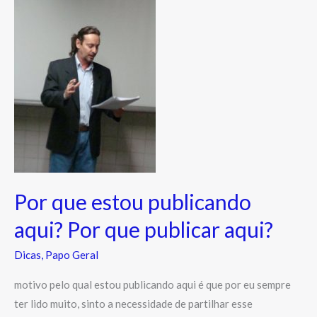
que
estou
publicando
aqui?
Por
que
publicar
aqui?
Por que estou publicando
aqui? Por que publicar aqui?
Dicas
,
Papo Geral
motivo pelo qual estou publicando aqui é que por eu sempre
ter lido muito, sinto a necessidade de partilhar esse