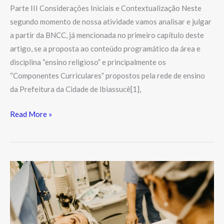
Parte III Considerações Iniciais e Contextualização Neste
segundo momento de nossa atividade vamos analisar e julgar
a partir da BNCC, já mencionada no primeiro capítulo deste
artigo, se a proposta ao conteúdo programático da área e
disciplina “ensino religioso” e principalmente os
“Componentes Curriculares” propostos pela rede de ensino
da Prefeitura da Cidade de Ibiassucê[1],
Read More »
Os
Milagres
de
Deus
e