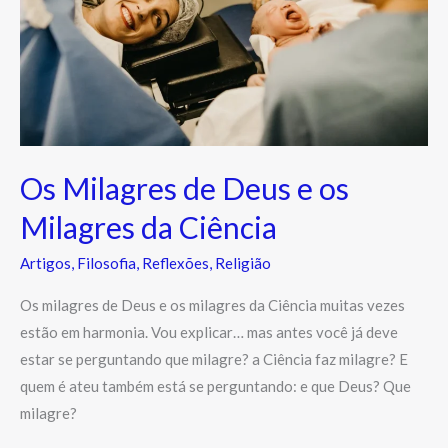
os
Milagres
da
Ciência
Os Milagres de Deus e os
Milagres da Ciência
Artigos
,
Filosofia
,
Reflexões
,
Religião
Os milagres de Deus e os milagres da Ciência muitas vezes
estão em harmonia. Vou explicar… mas antes você já deve
estar se perguntando que milagre? a Ciência faz milagre? E
quem é ateu também está se perguntando: e que Deus? Que
milagre?