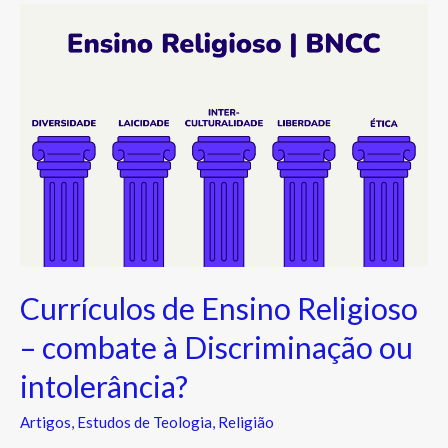
Currículos
de
Ensino
Religioso
–
combate
à
Discriminação
ou
intolerância?
Currículos de Ensino Religioso
– combate à Discriminação ou
intolerância?
Artigos
,
Estudos de Teologia
,
Religião