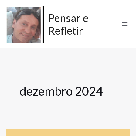
Ir
para
Pensar e
o
Refletir
conteúdo
dezembro 2024
Currículos