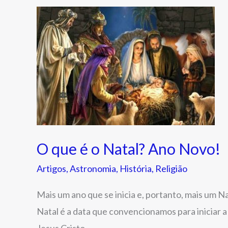
O
que
é
o
Natal?
Ano
Novo!
O que é o Natal? Ano Novo!
Artigos
,
Astronomia
,
História
,
Religião
Mais um ano que se inicia e, portanto, mais um
Natal é a data que convencionamos para inicia
Jesus Cristo