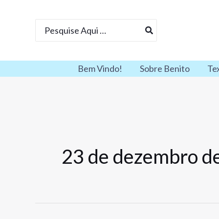
Ir
para
Procurar:
o
conteúdo
Bem Vindo!
Sobre Benito
Te
23 de dezembro d